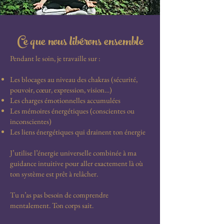
Ce que nous libérons ensemble
Pendant le soin, je travaille sur :
Les blocages au niveau des chakras (sécurité,
pouvoir, cœur, expression, vision…)
Les charges émotionnelles accumulées
Les mémoires énergétiques (conscientes ou
inconscientes)
Les liens énergétiques qui drainent ton énergie
J’utilise l’énergie universelle combinée à ma
guidance intuitive pour aller exactement là où
ton système est prêt à relâcher.
Tu n’as pas besoin de comprendre
mentalement. Ton corps sait.