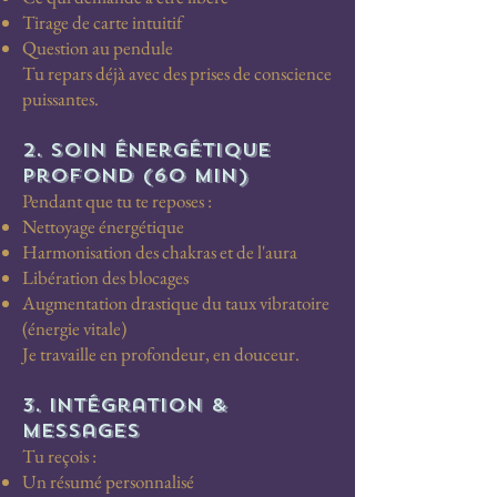
Tirage de carte intuitif
Question au pendule
Tu repars déjà avec des prises de conscience
puissantes.
2. Soin énergétique
profond (60 min)
Pendant que tu te reposes :
Nettoyage énergétique
Harmonisation des chakras et de l'aura
Libération des blocages
Augmentation drastique du taux vibratoire
(énergie vitale)
Je travaille en profondeur, en douceur.
3. Intégration &
messages
Tu reçois :
Un résumé personnalisé