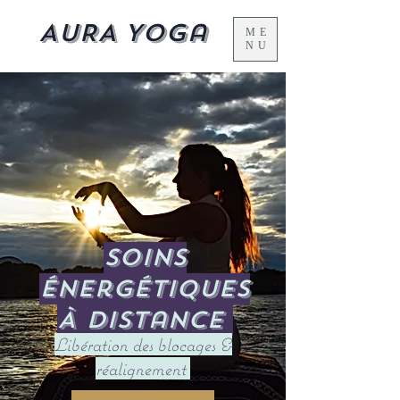
AURA Yoga
ME
NU
Soins
énergétiques
À distance
Libération des blocages &
réalignement