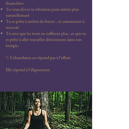
financières
Tu veux élever ta vibration pour attirer plus
naturellement
Tu es prête à arrêter de forcer… et commencer à
recevoir
Tu sens que les mots ne suffisent plus…et que tu
es prête à aller travailler directement dans ton
énergie.
✨ L’abondance ne répond pas à l’effort.
Elle répond à l’alignement.