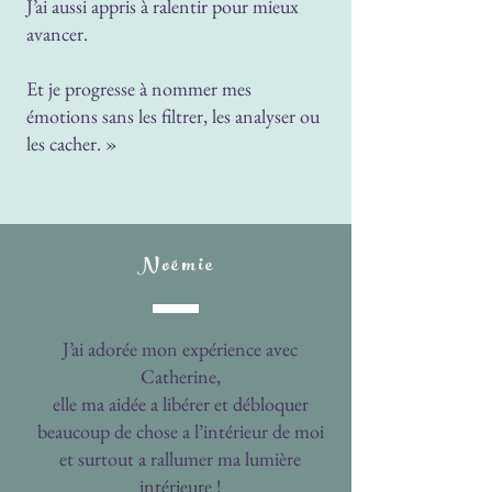
J’ai aussi appris à ralentir pour mieux
avancer.
Et je progresse à nommer mes
émotions sans les filtrer, les analyser ou
les cacher. »
Noémie
J’ai adorée mon expérience avec
Catherine,
elle ma aidée a libérer et débloquer
beaucoup de chose a l’intérieur de moi
et surtout a rallumer ma lumière
intérieure !