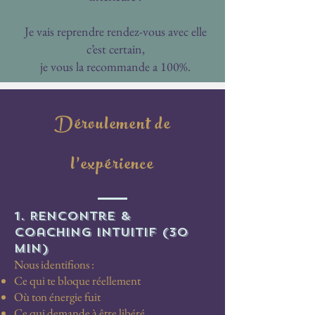
Je vais reprendre rendez-vous avec elle
c’est certain,
je vous la recommande a 100%.
Déroulement de
l’expérience
1. Rencontre &
coaching intuitif (30
min)
Nous identifions :
Ce qui te bloque réellement
Où ton énergie fuit
Ce qui demande à être libéré